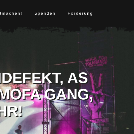
itmachen!
Spenden
Förderung
DEFEKT, AS
 MOFA GANG,
HR!