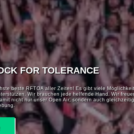
ROCK FOR TOLERANCE
hste beste RFTOA aller Zeiten! Es gibt viele Möglichke
terstützen. Wir brauchen jede helfende Hand. Wir freue
amit nicht nur unser Open Air, sondern auch gleichzeiti
ebung.
!