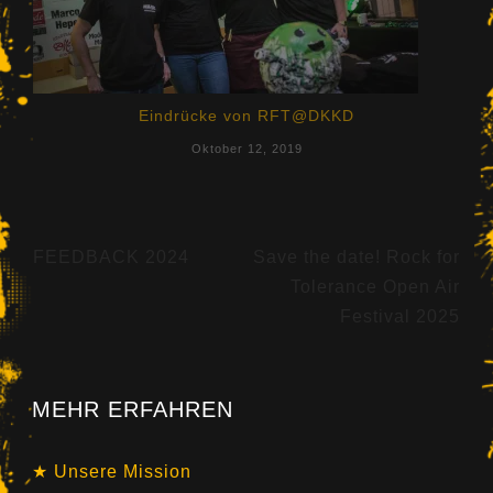
Eindrücke von RFT@DKKD
Oktober 12, 2019
Beitragsnavigation
FEEDBACK 2024
Save the date! Rock for
Tolerance Open Air
Festival 2025
MEHR ERFAHREN
Unsere Mission