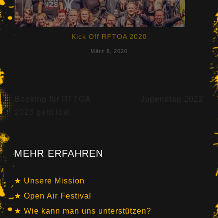
Kick Off RFTOA 2020
März 8, 2020
Beitragsnavigation
Booking für RFTOA
Jugendtag 2022
2023 geht los!
MEHR ERFAHREN
Unsere Mission
Open Air Festival
Wie kann man uns unterstützen?