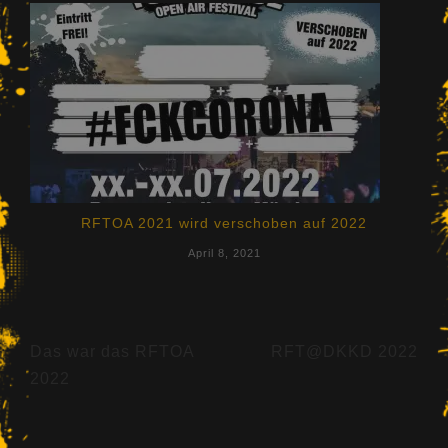
RFTOA 2021 wird verschoben auf 2022
April 8, 2021
Beitragsnavigation
Das war das RFTOA
RFT@DKKD 2022
2022